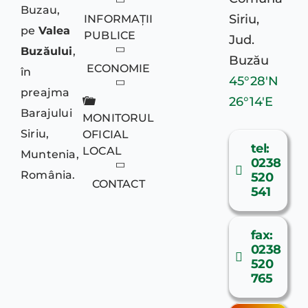
Buzau,
Siriu,
INFORMAȚII
pe
Valea
PUBLICE
Jud.
MONITORUL OFICIA
Buzăului
,
Buzău
ECONOMIE
în
45°28′N
preajma
CONTACT
26°14′E
Barajului
MONITORUL
Siriu,
OFICIAL
tel:
LOCAL
Muntenia,
0238
România.
520
CONTACT
541
fax:
0238
520
765