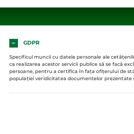
GDPR
Specificul muncii cu datele personale ale cetățenil
ca realizarea acestor servicii publice să se facă excl
persoane, pentru a certifica în fața ofițerului de st
populației veridicitatea documentelor prezentate și