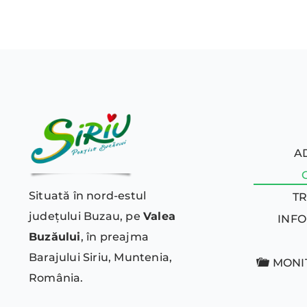
A
Situată în nord-estul
T
județului Buzau, pe
Valea
INFO
Buzăului
, în preajma
Barajului Siriu, Muntenia,
MONI
România.