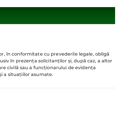
or, în conformitate cu prevederile legale, obligă
usiv în prezența solicitanților și, după caz, a altor
are civilă sau a funcționarului de evidența
 a situațiilor asumate.