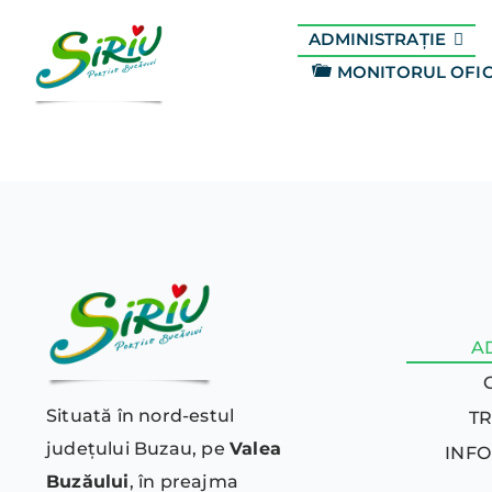
Skip
to
ADMINISTRAȚIE
content
MONITORUL OFIC
A
Situată în nord-estul
T
județului Buzau, pe
Valea
INFO
Buzăului
, în preajma