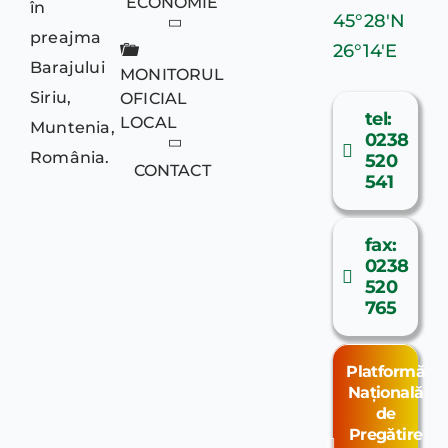
ECONOMIE
în
45°28′N
preajma
26°14′E
Barajului
MONITORUL
Siriu,
OFICIAL
tel:
LOCAL
Muntenia,
0238
România.
520
CONTACT
541
fax:
0238
520
765
Platformă
Națională
de
Pregătire