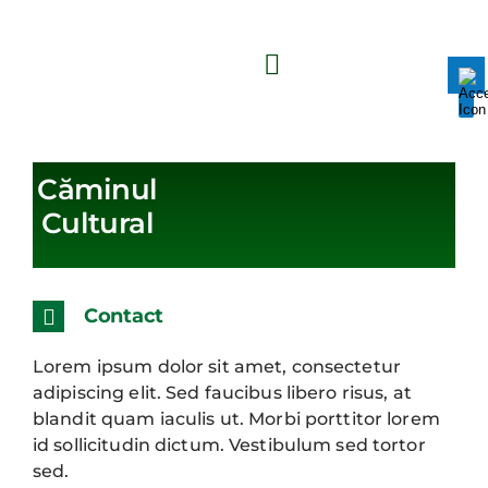
Skip
to
content
Toggle
Navigation
Mark headings
title
Zoom out
zoom_out
ADMINISTRAȚI
Căminul
Zoom in
zoom_in
Cultural
Decrease font
remove_circle_outline
COMUNITATE
Increase font
add_circle_outline
Bright contrast
brightness_high
Contact
TRANSPARENȚ
Dark contrast
brightness_low
Lorem ipsum dolor sit amet, consectetur
Reset
cached
adipiscing elit. Sed faucibus libero risus, at
INFORMAȚII PUBL
all
blandit quam iaculis ut. Morbi porttitor lorem
options
id sollicitudin dictum. Vestibulum sed tortor
sed.
ECONOMIE