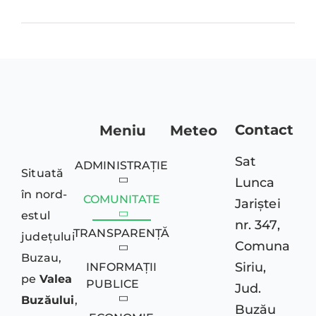
MONITORUL OFICIA
CONTACT
Contact
Meniu
Meteo
Sat
ADMINISTRAȚIE
Situată
Lunca
în nord-
COMUNITATE
Jariștei
estul
nr. 347,
TRANSPARENȚĂ
județului
Comuna
Buzau,
Siriu,
INFORMAȚII
pe
Valea
PUBLICE
Jud.
Buzăului
,
Buzău